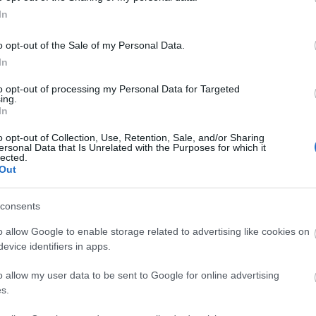
In
Szólj hozzá!
video
videók
o opt-out of the Sale of my Personal Data.
In
to opt-out of processing my Personal Data for Targeted
esz a jövőnk...
ing.
In
t
o opt-out of Collection, Use, Retention, Sale, and/or Sharing
ersonal Data that Is Unrelated with the Purposes for which it
lected.
Out
consents
o allow Google to enable storage related to advertising like cookies on
evice identifiers in apps.
o allow my user data to be sent to Google for online advertising
s.
TOVÁBB