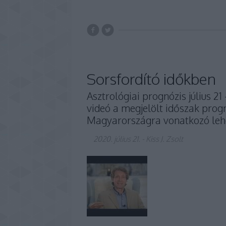
Sorsfordító időkben
Asztrológiai prognózis július 2
videó a megjelölt időszak progn
Magyarországra vonatkozó lehet
2020. július 21.
-
Kiss J. Zsolt