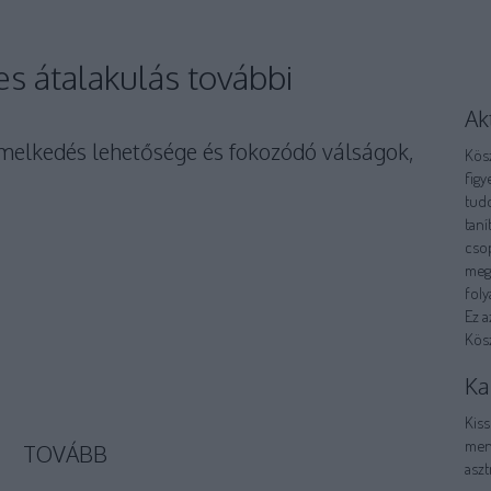
es átalakulás további
Ak
emelkedés lehetősége és fokozódó válságok,
Kös
fig
tud
taní
csop
megh
foly
Ez a
Kös
Ka
Kiss
ment
TOVÁBB
aszt