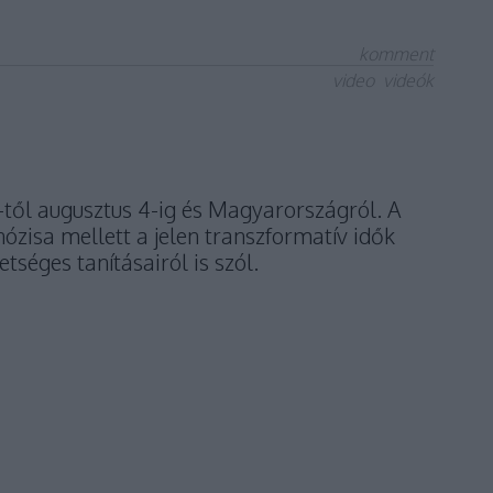
komment
video
videók
1 -től augusztus 4-ig és Magyarországról. A
ózisa mellett a jelen transzformatív idők
séges tanításairól is szól.