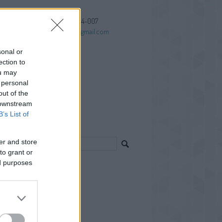
+3620-9494-007
kissjzsolt@gmail.com
sonal or
ection to
ou may
Tube
 personal
ebook
out of the
ify
 downstream
B’s List of
resés
er and store
to grant or
ed purposes