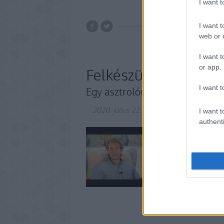
I want 
I want t
web or d
I want t
or app.
Felkészülés a megújí
I want t
Egy asztrológus nézőpontjából.
2020. július 22.
-
Kiss J. Zsolt
I want t
authenti