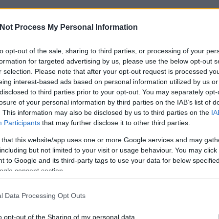
Szólj hozzá!
video
videók
Not Process My Personal Information
to opt-out of the sale, sharing to third parties, or processing of your per
yül...
formation for targeted advertising by us, please use the below opt-out s
r selection. Please note that after your opt-out request is processed y
You
us 15-től szeptember 9-ig
eing interest-based ads based on personal information utilized by us or
Fac
disclosed to third parties prior to your opt-out. You may separately opt-
Spot
losure of your personal information by third parties on the IAB’s list of
. This information may also be disclosed by us to third parties on the
IA
Ke
Participants
that may further disclose it to other third parties.
 that this website/app uses one or more Google services and may gath
including but not limited to your visit or usage behaviour. You may click 
 to Google and its third-party tags to use your data for below specifi
ogle consent section.
l Data Processing Opt Outs
TOVÁBB
o opt-out of the Sharing of my personal data.