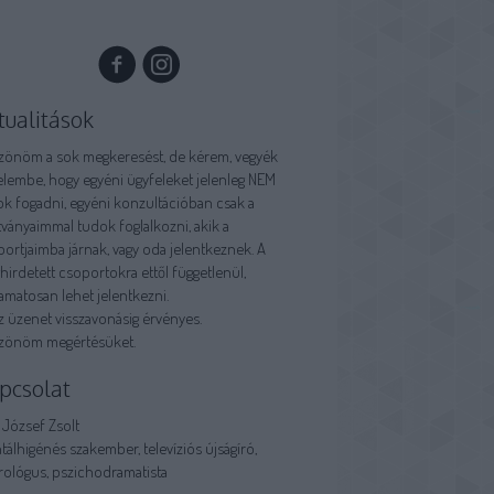
tualitások
zönöm a sok megkeresést, de kérem, vegyék
yelembe, hogy
egyéni ügyfeleket jelenleg NEM
ok fogadni
, egyéni konzultációban csak a
tványaimmal tudok foglalkozni, akik a
ortjaimba járnak, vagy oda jelentkeznek. A
irdetett csoportokra ettől függetlenül,
amatosan lehet jelentkezni.
z üzenet visszavonásig érvényes.
zönöm megértésüket.
pcsolat
 József Zsolt
álhigénés szakember, televíziós újságíró,
rológus, pszichodramatista