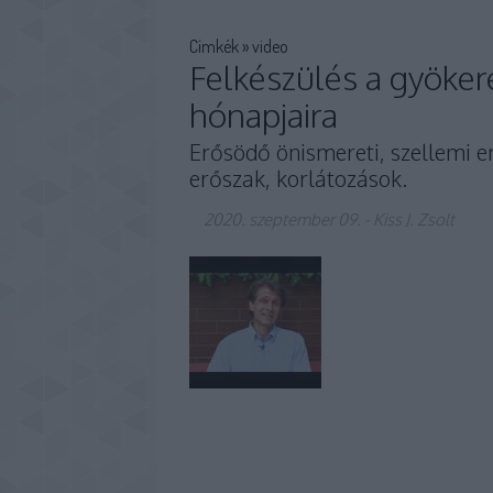
Címkék
»
video
Felkészülés a gyöker
hónapjaira
Erősödő önismereti, szellemi 
erőszak, korlátozások.
2020. szeptember 09.
-
Kiss J. Zsolt