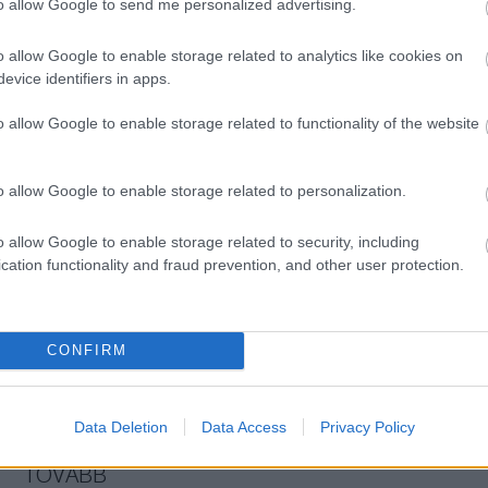
to allow Google to send me personalized advertising.
Szólj hozzá!
o allow Google to enable storage related to analytics like cookies on
video
videók
evice identifiers in apps.
o allow Google to enable storage related to functionality of the website
tó és válságos hónapokra
o allow Google to enable storage related to personalization.
o allow Google to enable storage related to security, including
cation functionality and fraud prevention, and other user protection.
CONFIRM
Data Deletion
Data Access
Privacy Policy
TOVÁBB