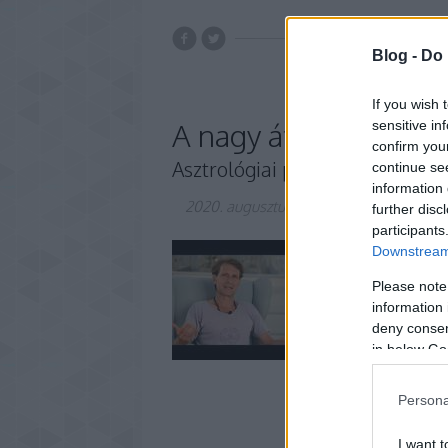
Blog -
Do 
If you wish 
A nagy átalakulás mél
sensitive in
confirm you
Asztrológiai prognózis auguszt
continue se
information 
2020. augusztus 12.
-
Kiss J. Zsolt
further disc
participants
Downstream 
Please note
information 
deny consent
in below Go
Persona
I want t