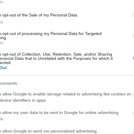
videók
In
o opt-out of the Sale of my Personal Data.
In
ünk álló hónapokra; benne
to opt-out of processing my Personal Data for Targeted
os 1. rész
ing.
In
o opt-out of Collection, Use, Retention, Sale, and/or Sharing
ersonal Data that Is Unrelated with the Purposes for which it
lected.
Out
consents
o allow Google to enable storage related to advertising like cookies on
evice identifiers in apps.
TOVÁBB
o allow my user data to be sent to Google for online advertising
s.
to allow Google to send me personalized advertising.
Szólj hozzá!