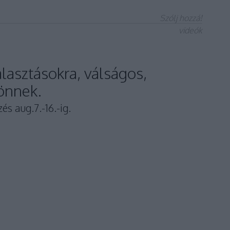
Szólj hozzá!
videók
lasztásokra, válságos,
jönnek.
és aug.7.-16.-ig.