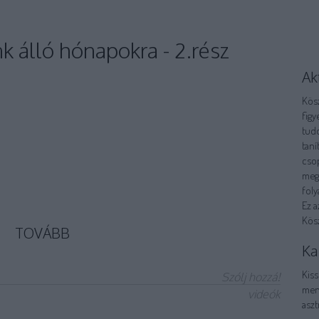
nk álló hónapokra - 2.rész
Ak
Kös
fig
tud
taní
csop
megh
foly
Ez a
Kös
TOVÁBB
Ka
Kiss
Szólj hozzá!
ment
videók
aszt