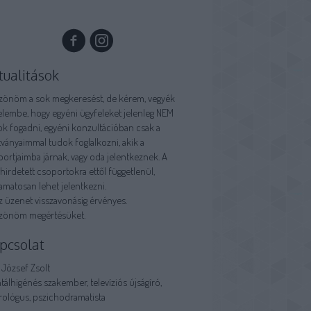
tualitások
zönöm a sok megkeresést, de kérem, vegyék
yelembe, hogy
egyéni ügyfeleket jelenleg NEM
ok fogadni
, egyéni konzultációban csak a
tványaimmal tudok foglalkozni, akik a
ortjaimba járnak, vagy oda jelentkeznek. A
irdetett csoportokra ettől függetlenül,
amatosan lehet jelentkezni.
z üzenet visszavonásig érvényes.
zönöm megértésüket.
pcsolat
 József Zsolt
álhigénés szakember, televíziós újságíró,
rológus, pszichodramatista