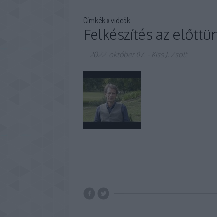
Címkék
»
videók
Felkészítés az előttü
2022. október 07.
-
Kiss J. Zsolt