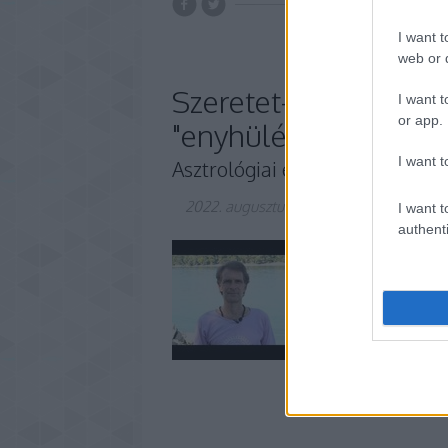
I want t
web or d
Szeretet-kapcsolatok 
I want t
or app.
"enyhüléssel", készül
I want t
Asztrológiai és analógiás előreje
2022. augusztus 17.
-
Kiss J. Zsolt
I want t
authenti