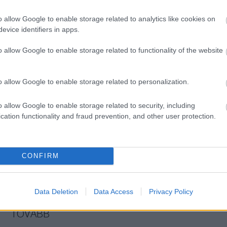
videók
o allow Google to enable storage related to analytics like cookies on
evice identifiers in apps.
próbái, s egy kis
o allow Google to enable storage related to functionality of the website
hetsz az őszi próbatételekre
o allow Google to enable storage related to personalization.
lzés aug. 17. - szept. 3-ig
o allow Google to enable storage related to security, including
cation functionality and fraud prevention, and other user protection.
CONFIRM
Data Deletion
Data Access
Privacy Policy
TOVÁBB