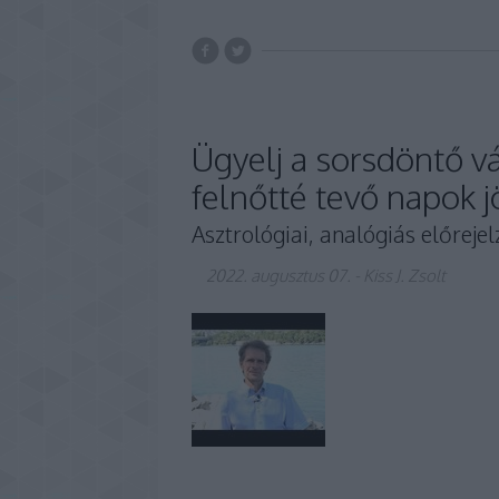
Ügyelj a sorsdöntő vá
felnőtté tevő napok 
Asztrológiai, analógiás előrejelz
2022. augusztus 07.
-
Kiss J. Zsolt