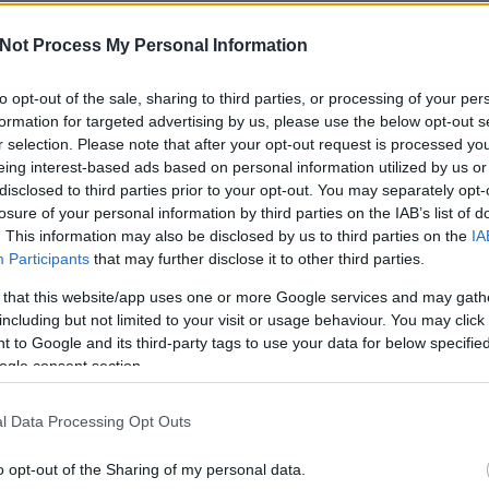
mélyülő átalakulások; mire
Not Process My Personal Information
tkező hetekben?
to opt-out of the sale, sharing to third parties, or processing of your per
formation for targeted advertising by us, please use the below opt-out s
zés szep.24.től-okt.20.-ig.
r selection. Please note that after your opt-out request is processed y
You
eing interest-based ads based on personal information utilized by us or
Fac
disclosed to third parties prior to your opt-out. You may separately opt-
Spot
losure of your personal information by third parties on the IAB’s list of
. This information may also be disclosed by us to third parties on the
IA
Participants
that may further disclose it to other third parties.
Ke
 that this website/app uses one or more Google services and may gath
including but not limited to your visit or usage behaviour. You may click 
 to Google and its third-party tags to use your data for below specifi
ogle consent section.
TOVÁBB
l Data Processing Opt Outs
Szólj hozzá!
o opt-out of the Sharing of my personal data.