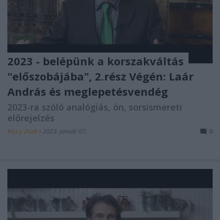
2023 - belépünk a korszakváltás
"előszobájába", 2.rész Végén: Laár
András és meglepetésvendég
2023-ra szóló analógiás, ön, sorsismereti
előrejelzés
Kiss J. Zsolt
•
2023. január 07.
0