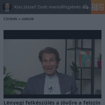
Kiss József Zsolt mentálhigiénés szakember
Címkék
»
videók
Lényegi felkészülés a jövőre a felszín