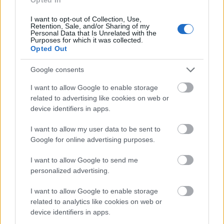
Kiss J. Zsolt
•
2023. április 06.
0
I want to opt-out of Collection, Use,
Retention, Sale, and/or Sharing of my
Personal Data that Is Unrelated with the
Purposes for which it was collected.
Opted Out
Google consents
I want to allow Google to enable storage
related to advertising like cookies on web or
device identifiers in apps.
I want to allow my user data to be sent to
Google for online advertising purposes.
I want to allow Google to send me
personalized advertising.
I want to allow Google to enable storage
related to analytics like cookies on web or
Február, az éves videókban jelzett
device identifiers in apps.
átalakulások tavaszi stációjának