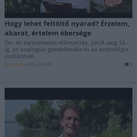
Hogy lehet feltöltő nyarad? Érzelem,
akarat, értelem ébersége
Ön- és sorsismereti előrejelzés, jún.9.-aug 12.-
ig, az analógiás gondolkodás és az asztrológia
eszközével.
Kiss J. Zsolt
•
2023. július 09.
0