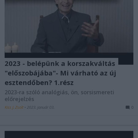
2023 - belépünk a korszakváltás
"előszobájába"- Mi várható az új
esztendőben? 1.rész
2023-ra szóló analógiás, ön, sorsismereti
előrejelzés
Kiss J. Zsolt
•
2023. január 03.
0