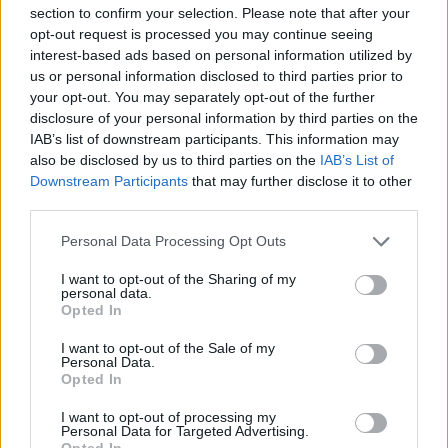
section to confirm your selection. Please note that after your
opt-out request is processed you may continue seeing
interest-based ads based on personal information utilized by
us or personal information disclosed to third parties prior to
your opt-out. You may separately opt-out of the further
disclosure of your personal information by third parties on the
IAB’s list of downstream participants. This information may
also be disclosed by us to third parties on the
IAB’s List of
Downstream Participants
that may further disclose it to other
third parties.
Please note that this website/app uses one or more Google
Personal Data Processing Opt Outs
services and may gather and store information including but
not limited to your visit or usage behaviour. You may click to
I want to opt-out of the Sharing of my
personal data.
grant or deny consent to Google and its third-party tags to
Opted In
use your data for below specified purposes in below Google
Vedd most komolyan az esélyt a
consent section.
I want to opt-out of the Sale of my
magasztosabbra és készülj a nagy
Personal Data.
Opted In
átalakulások újabb állomására.
I want to opt-out of processing my
Ön, sorsismereti előrejelzés ápr.6.-máj.6.-ig,
Personal Data for Targeted Advertising.
analógiás szemlélet, asztrológia eszközével.
Opted In