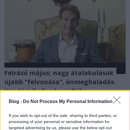
Felrázó május; nagy átalakulások
újabb "felvonása", önmeghaladás.
Vendég: Dr.Daubner Béla
Ön, sorsismereti előrejelzés, máj.6.-jún.5.-ig,
Blog -
Do Not Process My Personal Information
analógiás szemlélet, asztrológia eszközével.
Kiss J. Zsolt
•
2023. május 07.
0
If you wish to opt-out of the sale, sharing to third parties, or
processing of your personal or sensitive information for
targeted advertising by us, please use the below opt-out