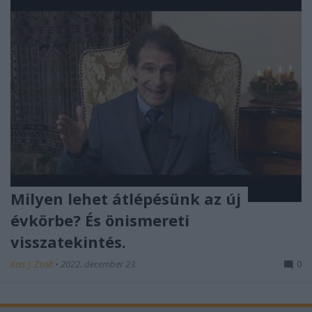
Milyen lehet átlépésünk az új
évkörbe? És önismereti
visszatekintés.
Kiss J. Zsolt
•
2022. december 23.
0