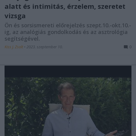
alatt és intimitás, érzelem, szeretet
vizsga
Ön és sorsismereti előrejelzés szept.10.-okt.10.-
ig, az analógiás gondolkodás és az asztrológia
segítségével.
Kiss J. Zsolt
•
2023. szeptember 10.
0