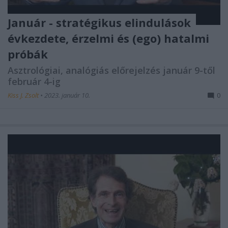
Január - stratégikus elindulások
évkezdete, érzelmi és (ego) hatalmi
próbák
Asztrológiai, analógiás előrejelzés január 9-től
február 4-ig
Kiss J. Zsolt
•
2023. január 10.
0