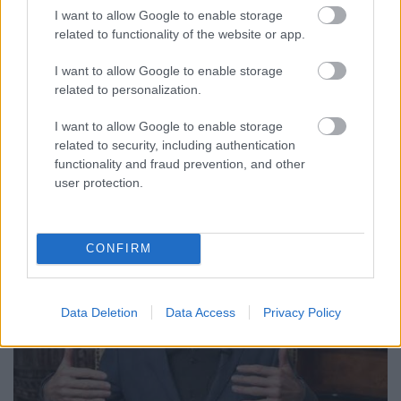
I want to allow Google to enable storage
előszele és készülete.
related to functionality of the website or app.
Asztrológiai, analógiás előrejelzés február 5-től
március 5-ig
I want to allow Google to enable storage
related to personalization.
Kiss J. Zsolt
•
2023. február 05.
0
I want to allow Google to enable storage
related to security, including authentication
functionality and fraud prevention, and other
user protection.
CONFIRM
Data Deletion
Data Access
Privacy Policy