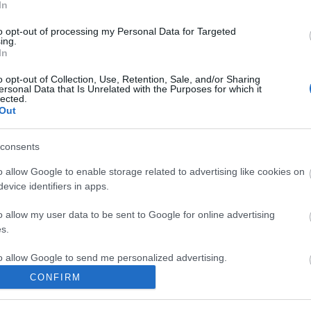
In
to opt-out of processing my Personal Data for Targeted
ing.
In
o opt-out of Collection, Use, Retention, Sale, and/or Sharing
ersonal Data that Is Unrelated with the Purposes for which it
Szólj hozzá!
lected.
You
Out
video
videók
Fac
Spot
consents
o allow Google to enable storage related to advertising like cookies on
Ke
evice identifiers in apps.
o allow my user data to be sent to Google for online advertising
s.
to allow Google to send me personalized advertising.
CONFIRM
o allow Google to enable storage related to analytics like cookies on
evice identifiers in apps.