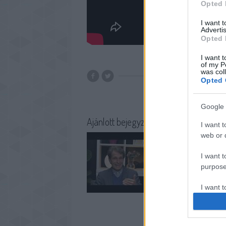
Opted 
I want 
Advertis
Opted 
I want t
of my P
was col
Opted 
Google 
Ajánlott bejegyzések:
I want t
web or d
I want t
purpose
I want 
I want t
web or d