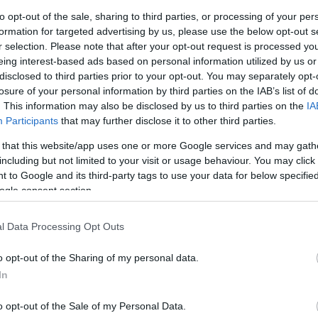
to opt-out of the sale, sharing to third parties, or processing of your per
gjátékára"
formation for targeted advertising by us, please use the below opt-out s
r selection. Please note that after your opt-out request is processed y
julás pszichében ,erősödő járvány,
eing interest-based ads based on personal information utilized by us or
kai síkon.
Ak
disclosed to third parties prior to your opt-out. You may separately opt-
losure of your personal information by third parties on the IAB’s list of
Kös
. This information may also be disclosed by us to third parties on the
IA
fig
Participants
that may further disclose it to other third parties.
tud
taní
 that this website/app uses one or more Google services and may gath
csop
including but not limited to your visit or usage behaviour. You may click 
megh
 to Google and its third-party tags to use your data for below specifi
foly
ogle consent section.
Ez a
Kös
l Data Processing Opt Outs
Ka
o opt-out of the Sharing of my personal data.
Kiss
In
ment
aszt
o opt-out of the Sale of my Personal Data.