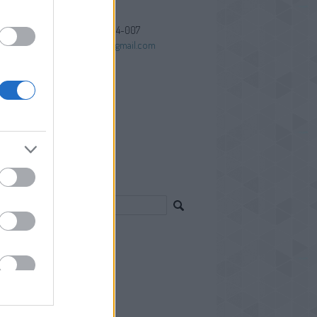
+3620-9494-007
kissjzsolt@gmail.com
Tube
ebook
ify
resés