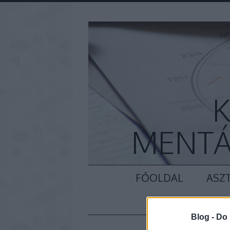
K
MENTÁ
FŐOLDAL
ASZT
KAPCSOL
Blog -
Do 