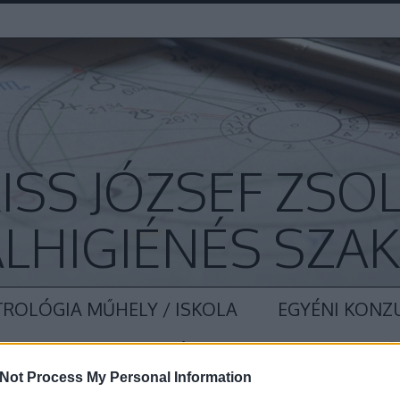
ISS JÓZSEF ZSO
LHIGIÉNÉS SZA
ROLÓGIA MŰHELY / ISKOLA
EGYÉNI KONZ
AT
BEMUTATKOZÁS
YOUTUBE
ELŐ
Not Process My Personal Information